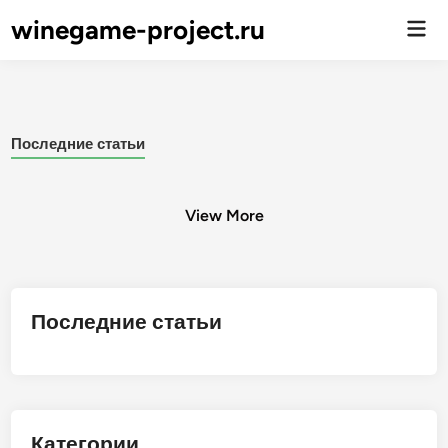
winegame-project.ru
Гла
ме
Последние статьи
View More
Posts
Последние статьи
pagination
Категории